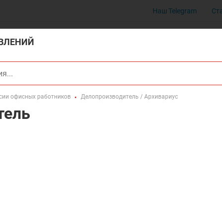
Наш Telegram
Ст
ВЛЕНИЙ
сии офисных работников
Делопроизводитель / Архивариус
тель