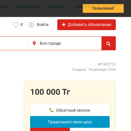
атьи
Объявления
Помощь
Компании
Услуги
Understand
Добавить объявление
0
Войти
№1882725
Создано: 18 декабря 2024
100 000 Тг
Обратный звонок
Предложите свою цену