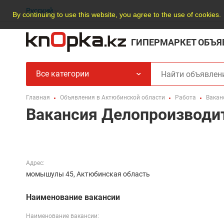
Русский
By continuing to use this website, you agree to the use of cookies.
ГИПЕРМАРКЕТ ОБЪЯ
Все категории
Главная
Объявления в Актюбинской области
Работа
Вакан
Вакансия Делопроизводи
Адрес:
момышулы 45, Актюбинская область
Наименование вакансии
Наименование вакансии: