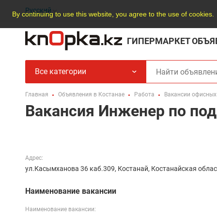
Русский
By continuing to use this website, you agree to the use of cookies.
ГИПЕРМАРКЕТ ОБЪЯ
Все категории
Главная
Объявления в Костанае
Работа
Вакансии офисных
Вакансия Инженер по под
Адрес:
ул.Касымханова 36 каб.309, Костанай, Костанайская обла
Наименование вакансии
Наименование вакансии: