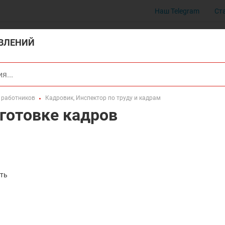
Наш Telegram
Ст
ВЛЕНИЙ
 работников
Кадровик, Инспектор по труду и кадрам
готовке кадров
сть