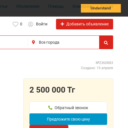
атьи
Объявления
Помощь
Компании
Услуги
Understand
Добавить объявление
0
Войти
№2360883
Создано: 15 апреля
2 500 000 Тг
Обратный звонок
Предложите свою цену