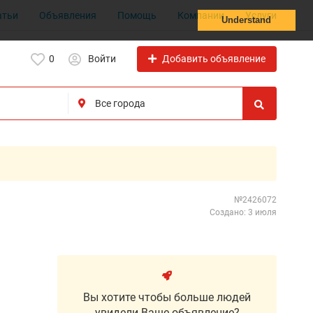
атьи
Объявления
Помощь
Компании
Услуги
Understand
Добавить объявление
0
Войти
№2426072
Создано: 3 июля
Вы хотите чтобы больше людей
увидели Ваше объявление?