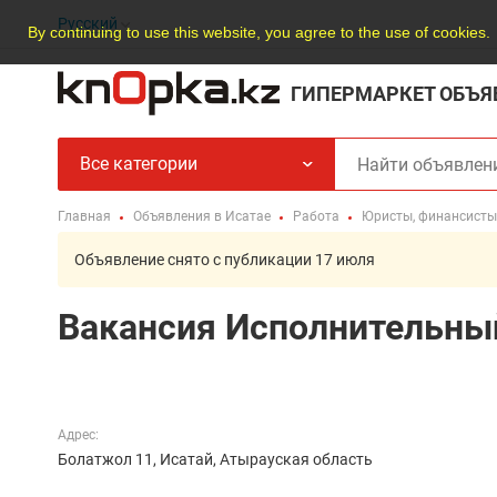
Русский
By continuing to use this website, you agree to the use of cookies.
ГИПЕРМАРКЕТ ОБЪЯ
Все категории
Главная
Объявления в Исатае
Работа
Юристы, финансисты
Объявление снято с публикации 17 июля
Вакансия Исполнительны
Адрес:
Болатжол 11, Исатай, Атырауская область