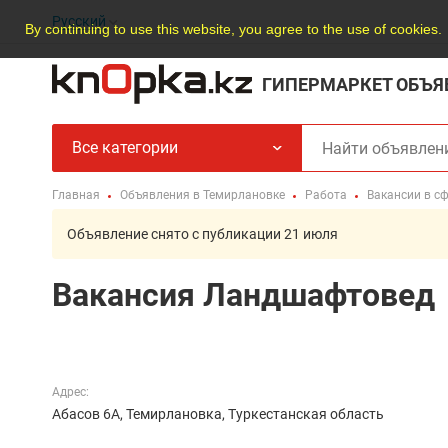
Русский
By continuing to use this website, you agree to the use of cookies.
ГИПЕРМАРКЕТ ОБЪЯ
Все категории
Главная
Объявления в Темирлановке
Работа
Вакансии в с
Объявление снято с публикации 21 июля
Вакансия Ландшафтовед
Адрес:
Абасов 6А, Темирлановка, Туркестанская область