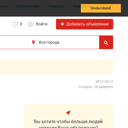
атьи
Объявления
Помощь
Компании
Услуги
Understand
Добавить объявление
0
Войти
№2315615
Создано: 28 февраля
Вы хотите чтобы больше людей
увидели Ваше объявление?