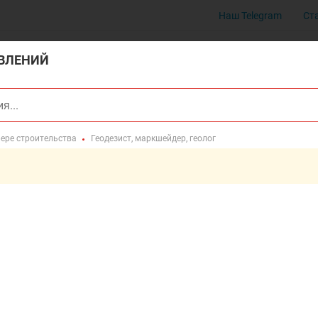
Наш Telegram
Ст
ВЛЕНИЙ
фере строительства
Геодезист, маркшейдер, геолог