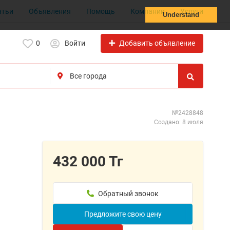
атьи
Объявления
Помощь
Компании
Услуги
Understand
Добавить объявление
0
Войти
№2428848
Создано: 8 июля
432 000 Тг
Обратный звонок
Предложите свою цену