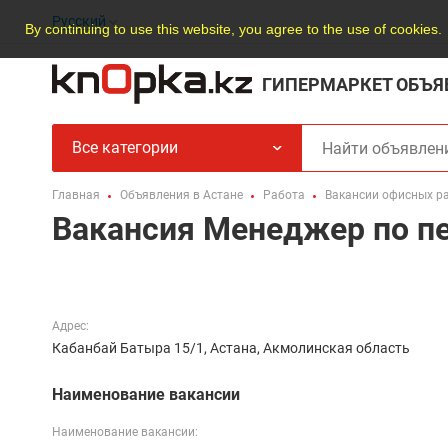
Русский
By continuing to use this website, you agree to the use of cookies.
ГИПЕРМАРКЕТ ОБЪЯ
Все категории
Главная
Объявления в Астане
Работа
Вакансии офисных р
Вакансия Менеджер по п
Адрес:
Кабанбай Батыра 15/1, Астана, Акмолинская область
Наименование вакансии
Наименование вакансии: