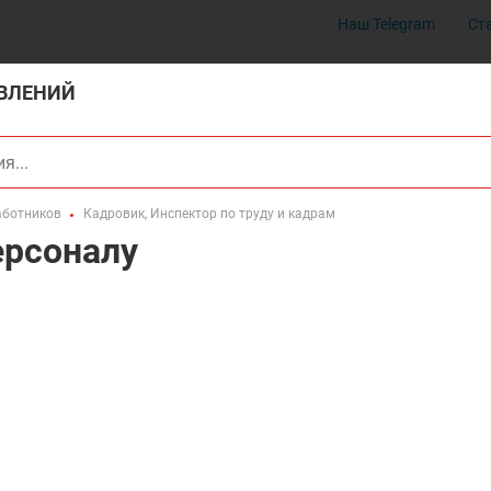
Наш Telegram
Ст
ВЛЕНИЙ
аботников
Кадровик, Инспектор по труду и кадрам
ерсоналу