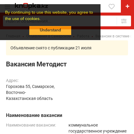
By continuing to use this website, you agree to
the use of cookies.
Understand
Главная
Объявления в Самарском
Работа
Вакансии в системе о
Объявление снято с публикации 21 июля
Вакансия Методист
Адрес:
Горохова 55, Самарское,
Восточно-
Казахстанская область
Наименование вакансии
Наименование вакансии:
коммунальное
государственное учреждение