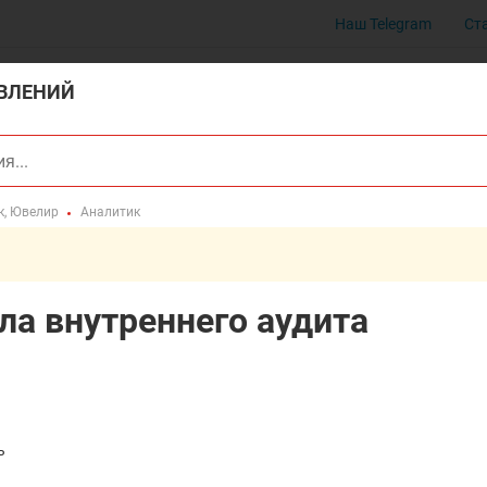
Наш Telegram
Ст
ВЛЕНИЙ
к, Ювелир
Аналитик
ла внутреннего аудита
ь