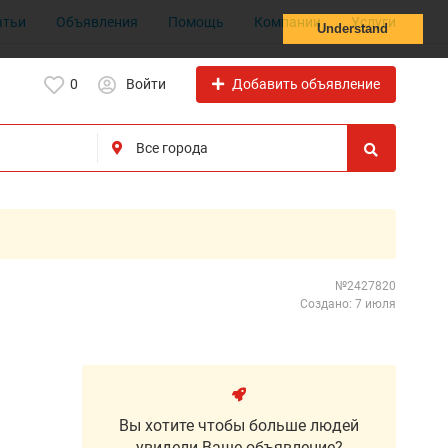
атьи
Объявления
Помощь
Компании
Услуги
Understand
Добавить объявление
0
Войти
№2427820
Создано: 7 июля
Вы хотите чтобы больше людей
увидели Ваше объявление?