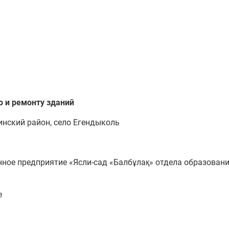
 и ремонту зданий
инский район, село Егендыколь
ное предприятие «Ясли-сад «Балбұлақ» отдела образован
е