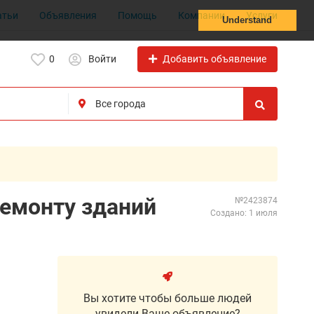
атьи
Объявления
Помощь
Компании
Услуги
Understand
Добавить объявление
0
Войти
емонту зданий
№2423874
Создано: 1 июля
Вы хотите чтобы больше людей
увидели Ваше объявление?