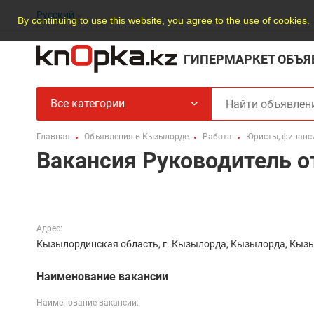
Русский
By continuing to use this website, you agree to the use of cookies.
ГИПЕРМАРКЕТ ОБЪЯ
Все категории
Главная
Объявления в Кызылорде
Работа
Юристы, финанс
Вакансия Руководитель от
Адрес:
Кызылординская область, г. Кызылорда, Кызылорда, Кыз
Наименование вакансии
Наименование вакансии: