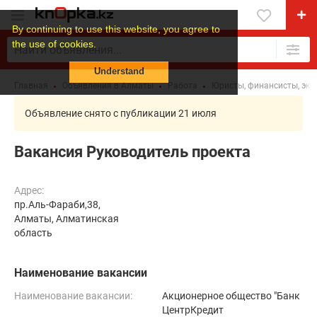
By continuing to use this website, you agree to
the use of cookies.
Understand
Главная
Объявления в Алматы
Работа
Юристы, финансисты, эк
Объявление снято с публикации 21 июля
Вакансия Руководитель проекта
Адрес:
пр.Аль-Фараби,38,
Алматы, Алматинская
область
Наименование вакансии
Наименование вакансии:
Акционерное общество "Банк
ЦентрКредит