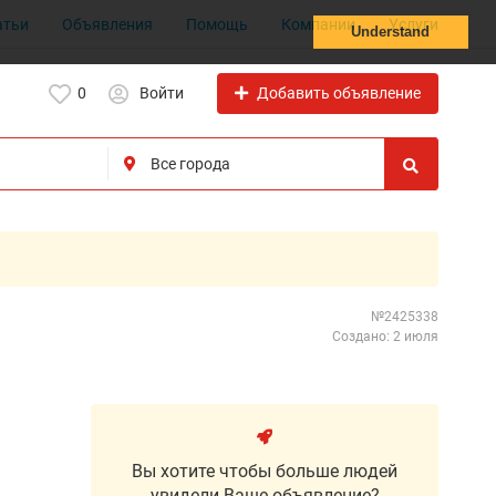
атьи
Объявления
Помощь
Компании
Услуги
Understand
Добавить объявление
0
Войти
№2425338
Создано: 2 июля
Вы хотите чтобы больше людей
увидели Ваше объявление?