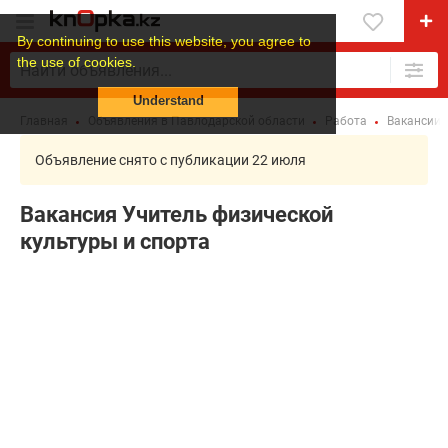
By continuing to use this website, you agree to
the use of cookies.
Understand
Главная
Объявления в Павлодарской области
Работа
Вакансии 
Объявление снято с публикации 22 июля
Вакансия Учитель физической
культуры и спорта