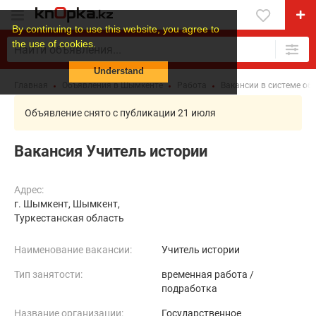
By continuing to use this website, you agree to
the use of cookies.
Understand
Главная
Объявления в Шымкенте
Работа
Вакансии в системе об
Объявление снято с публикации 21 июля
Вакансия Учитель истории
Адрес:
г. Шымкент, Шымкент,
Туркестанская область
Наименование вакансии:
Учитель истории
Тип занятости:
временная работа /
подработка
Название организации:
Государственное