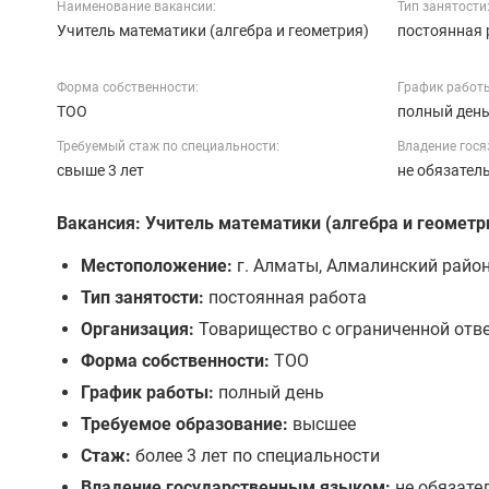
Наименование вакансии:
Тип занятости
Учитель математики (алгебра и геометрия)
постоянная 
Форма собственности:
График работ
ТОО
полный ден
Требуемый стаж по специальности:
Владение гося
свыше 3 лет
не обязател
Вакансия: Учитель математики (алгебра и геометр
Местоположение:
г. Алматы, Алмалинский райо
Тип занятости:
постоянная работа
Организация:
Товарищество с ограниченной отве
Форма собственности:
ТОО
График работы:
полный день
Требуемое образование:
высшее
Стаж:
более 3 лет по специальности
Владение государственным языком:
не обязате