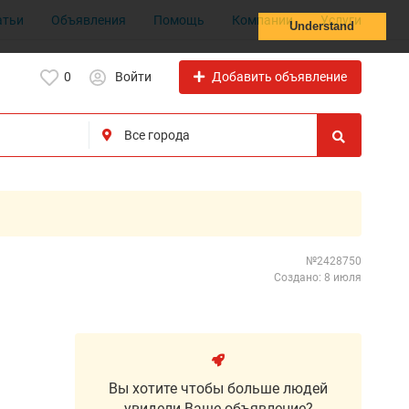
атьи
Объявления
Помощь
Компании
Услуги
Understand
Добавить объявление
0
Войти
№2428750
Создано: 8 июля
Вы хотите чтобы больше людей
увидели Ваше объявление?