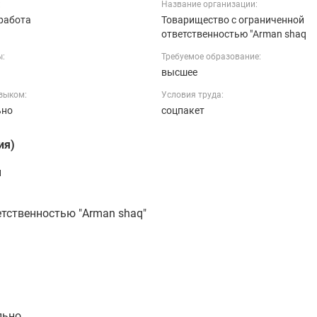
:
Название организации:
работа
Товарищество с ограниченной
ответственностью "Arman shaq
ы:
Требуемое образование:
ь
высшее
зыком:
Условия труда:
ьно
соцпакет
ия)
н
тственностью "Arman shaq"
льно