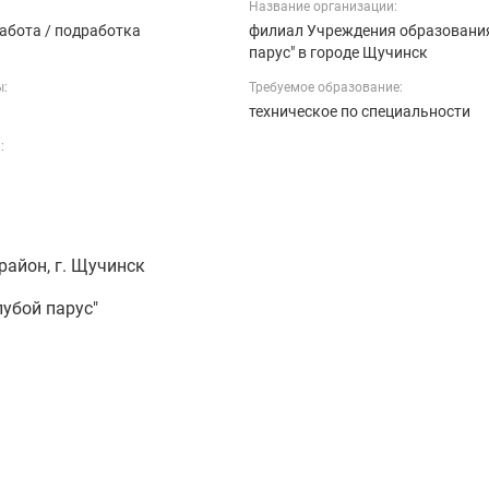
:
Название организации:
абота / подработка
филиал Учреждения образования
парус" в городе Щучинск
ы:
Требуемое образование:
ь
техническое по специальности
:
район, г. Щучинск
убой парус"