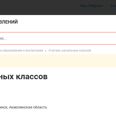
Наш Telegram
Ст
ВЛЕНИЙ
ме образования и воспитания
Учитель начальных классов
ных классов
инск, Акмолинская область