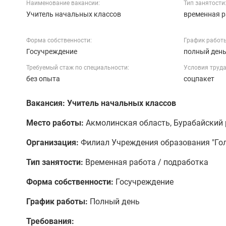
Наименование вакансии:
Тип занятости
Учитель начальных классов
временная р
Форма собственности:
График работ
Госучреждение
полный ден
Требуемый стаж по специальности:
Условия труда
без опыта
соцпакет
Вакансия: Учитель начальных классов
Место работы:
Акмолинская область, Бурабайский 
Организация:
Филиал Учреждения образования "Гол
Тип занятости:
Временная работа / подработка
Форма собственности:
Госучреждение
График работы:
Полный день
Требования: