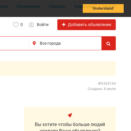
атьи
Объявления
Помощь
Компании
Услуги
Understand
Добавить объявление
0
Войти
№2429194
Создано: 8 июля
Вы хотите чтобы больше людей
увидели Ваше объявление?