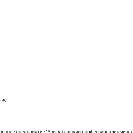
ние
азенное предприятие "Узынагашский профессиональный ко