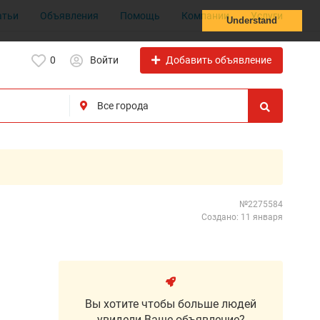
атьи
Объявления
Помощь
Компании
Услуги
Understand
Добавить объявление
0
Войти
№2275584
Создано: 11 января
Вы хотите чтобы больше людей
увидели Ваше объявление?