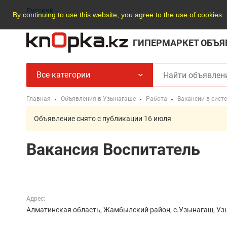
Русский
By continuing to use this website, you agree to the use of cookies.
ГИПЕРМАРКЕТ ОБЪЯ
Все категории
Главная
Объявления в Узынагаше
Работа
Вакансии в сист
Объявление снято с публикации 16 июля
Вакансия Воспитатель
Адрес:
Алматинская область, Жамбылский район, с.Узынагаш, Уз