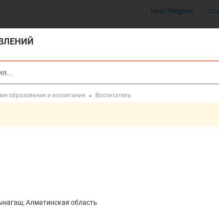
Наш Telegram
Ст
ВЛЕНИЙ
еме образования и воспитания
Воспитатель
ынагаш, Алматинская область