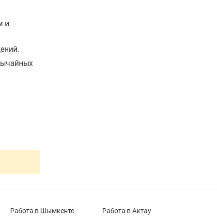
м и
ений.
звычайных
Работа в Шымкенте
Работа в Актау