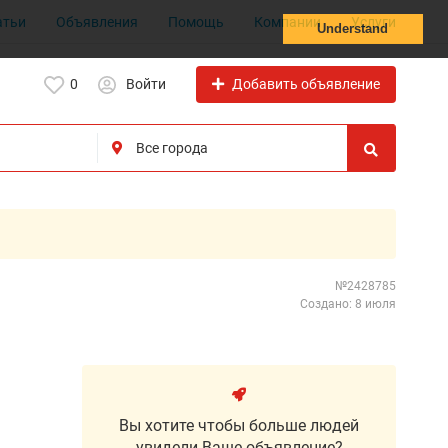
атьи
Объявления
Помощь
Компании
Услуги
Understand
Добавить объявление
0
Войти
№2428785
Создано: 8 июля
Вы хотите чтобы больше людей
увидели Ваше объявление?