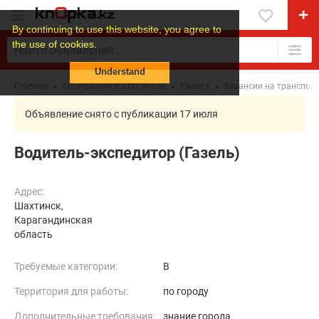
By continuing to use this website, you agree to
the use of cookies.
Understand
Главная
Объявления в Шахтинске
Работа
Вакансии на транспор
Объявление снято с публикации 17 июля
Водитель-экспедитор (Газель)
Адрес:
Шахтинск,
Карагандинская
область
Требуемые категории:
B
Территория для работы:
по городу
Дополнительные требования:
знание города