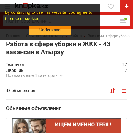
By continuing to use this website, you agree to
the use of cookies.
Understand
Главная
Объявления в Атырау
Работа
Вакансии в сфере уборки
Работа в сфере уборки и ЖКХ - 43
вакансии в Атырау
Техничка
27
Дворник
7
Показать ещё 4 категории
43 объявления
Обычные объявления