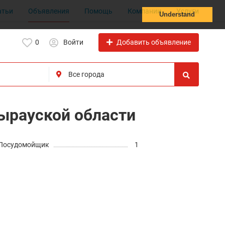
атьи
Объявления
Помощь
Компании
Услуги
Understand
Добавить объявление
0
Войти
тырауской области
Посудомойщик
1