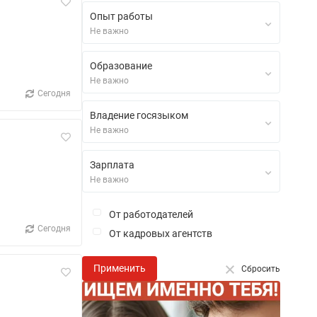
Опыт работы
Не важно
Образование
Не важно
Сегодня
Владение госязыком
Не важно
Зарплата
Не важно
От работодателей
Сегодня
От кадровых агентств
Применить
Сбросить