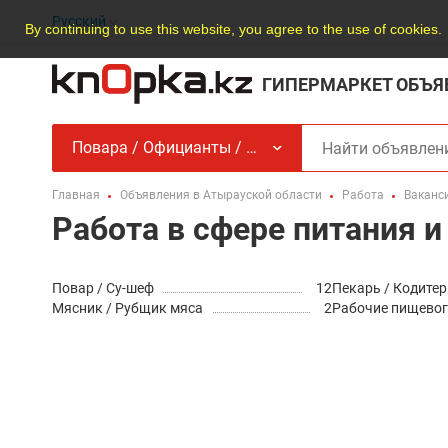
Русский
By continuing to use this website, you agree to the use of cookies.
ГИПЕРМАРКЕТ ОБЪЯ
Повара / Официанты / Пищевое производство
Главная
Объявления в Атырауской области
Работа
Ваканс
Работа в сфере питания 
Повар / Су-шеф
12
Пекарь / Кодитер
Мясник / Рубщик мяса
2