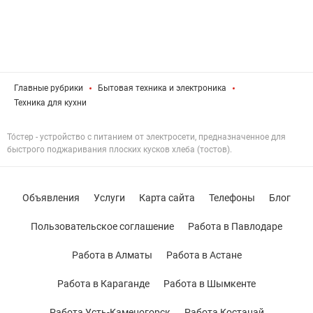
Главные рубрики
Бытовая техника и электроника
Техника для кухни
То́стер - устройство с питанием от электросети, предназначенное для
быстрого поджаривания плоских кусков хлеба (тостов).
Объявления
Услуги
Карта сайта
Телефоны
Блог
Пользовательское соглашение
Работа в Павлодаре
Работа в Алматы
Работа в Астане
Работа в Караганде
Работа в Шымкенте
Работа Усть-Каменогорск
Работа Костанай