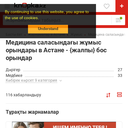
By continuing to use this website, you agree to
the use of cookies.
Understand
Басты бет
Жарнамалар в Астане
Жұмыс
Медицина саласындағы
Медицина саласындағы жұмыс
орындары в Астане - {жалпы} бос
орындар
Дәрігер
27
Медбике
33
Көбірек көрсет 9 категория
116 хабарландыру
Тұрақты жарнамалар