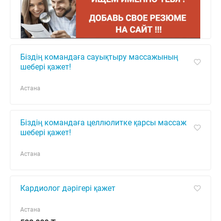
Біздің командаға сауықтыру массажының
шебері қажет!
Астана
Біздің командаға целлюлитке қарсы массаж
шебері қажет!
Астана
Кардиолог дәрігері қажет
Астана