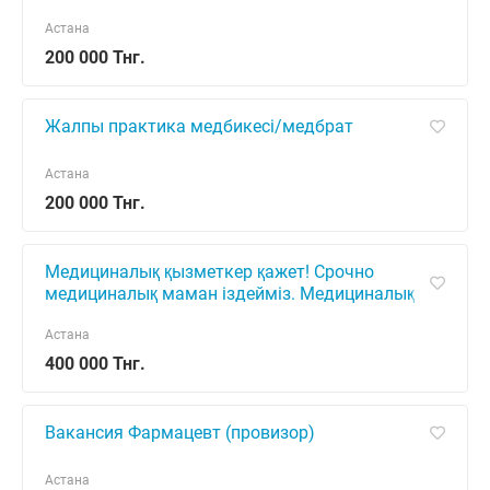
сала. Балалардың психологиялық
денсаулығын қолдау, олардың эмоци
Астана
200 000 Тнг.
Жалпы практика медбикесі/медбрат
Астана
200 000 Тнг.
Медициналық қызметкер қажет! Срочно
медициналық маман іздейміз. Медициналық
қызмет көрсету, денсаулық сақтау, дәрігер,
медбике, кәсіби медициналық қыз
Астана
400 000 Тнг.
Вакансия Фармацевт (провизор)
Астана