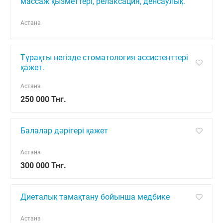
массаж қызметтері, релаксация, денсаулық.
Алматы қаласында немесе жақын маңайда.
Массаж терапиясы бойынша тәж
Астана
Тұрақты негізде стоматология ассистенттері
қажет.
Астана
250 000 Тнг.
Балалар дәрігері қажет
Астана
300 000 Тнг.
Диеталық тамақтану бойынша медбике
Астана