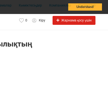
амалар
Көмектесіңдер
Компаниялар
Қызметтер
Understand
Жарнама қосу үшін
0
Кіру
лылықтың