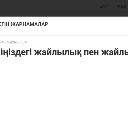
Блог
Жарн
ТЕГІН ЖАРНАМАЛАР
жайлылықтың КЕПІЛІ
үйіңіздегі жайлылық пен жай