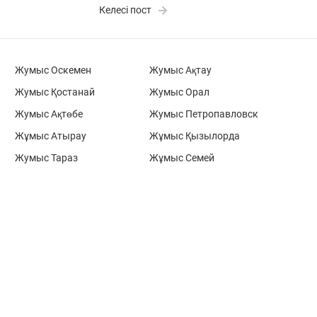
Келесі пост
Жумыс Оскемен
Жумыс Ақтау
Жумыс Қостанай
Жумыс Орал
Жумыс Ақтөбе
Жумыс Петропавловск
Жұмыс Атырау
Жұмыс Қызылорда
Жумыс Тараз
Жұмыс Семей