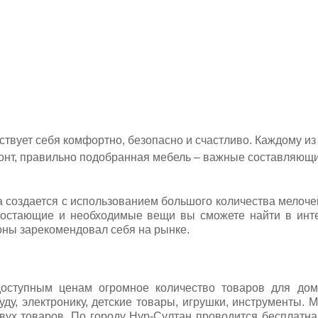
вствует себя комфортно, безопасно и счастливо. Каждому из 
нт, правильно подобранная мебель – важные составляющие
создается с использованием большого количества мелочей
достающие и необходимые вещи вы сможете найти в инт
оны зарекомендовал себя на рынке.
оступным ценам огромное количество товаров для дома
уду, электронику, детские товары, игрушки, инструменты. 
вух товаров. По городу Нур-Султан проводится бесплатная