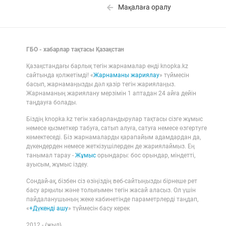
Мақалаға оралу
ГБО - хабарлар тақтасы Қазақстан
Қазақстандағы барлық тегін жарнамалар енді knopka.kz
сайтында қолжетімді! «
Жарнаманы жариялау
» түймесін
басып, жарнамаңызды дәл қазір тегін жариялаңыз.
Жарнаманың жариялану мерзімін 1 аптадан 24 айға дейін
таңдауға болады.
Біздің knopka.kz тегін хабарландырулар тақтасы сізге жұмыс
немесе қызметкер табуға, сатып алуға, сатуға немесе өзгертуге
көмектеседі. Біз жарнамаларды қарапайым адамдардан да,
дүкендерден немесе жеткізушілерден де жариялаймыз. Ең
танымал тарау -
Жұмыс
орындары: бос орындар, міндетті,
ауысым, жұмыс іздеу.
Сондай-ақ, бізбен сіз өзіңіздің веб-сайтыңызды бірнеше рет
басу арқылы және толығымен тегін жасай аласыз. Ол үшін
пайдаланушының жеке кабинетінде параметрлерді таңдап,
«
+Дүкенді ашу
» түймесін басу керек
2012 - {жыл}