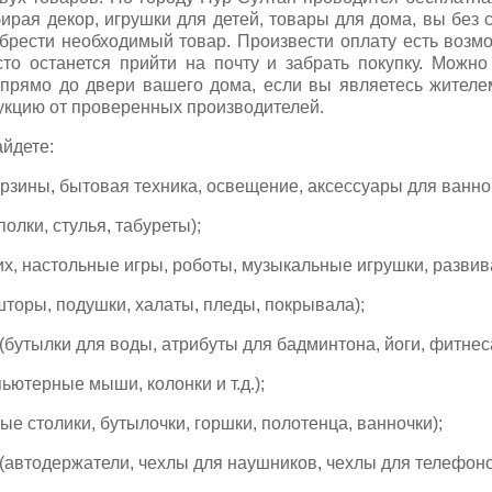
ирая декор, игрушки для детей, товары для дома, вы без 
брести необходимый товар. Произвести оплату есть возмо
то останется прийти на почту и забрать покупку. Можн
е прямо до двери вашего дома, если вы являетесь жителе
укцию от проверенных производителей.
айдете:
орзины, бытовая техника, освещение, аксессуары для ванной
полки, стулья, табуреты);
их, настольные игры, роботы, музыкальные игрушки, разви
 шторы, подушки, халаты, пледы, покрывала);
бутылки для воды, атрибуты для бадминтона, йоги, фитнеса 
ьютерные мыши, колонки и т.д.);
ые столики, бутылочки, горшки, полотенца, ванночки);
(автодержатели, чехлы для наушников, чехлы для телефоно