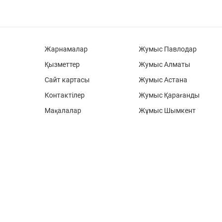
Жарнамалар
Жумыс Павлодар
Қызметтер
Жумыс Алматы
Сайт картасы
Жумыс Астана
Контактілер
Жумыс Қарағанды
Мақалалар
Жұмыс Шымкент