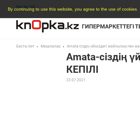
Қазақ тілі
By continuing to use this website, you agree to the use of cookies.
ГИПЕРМАРКЕТТЕГІ 
Басты бет
Мақалалар
Amata-сіздің үйіңіздегі жайлылық пен 
Amata-сіздің 
КЕПІЛІ
23.07.2021