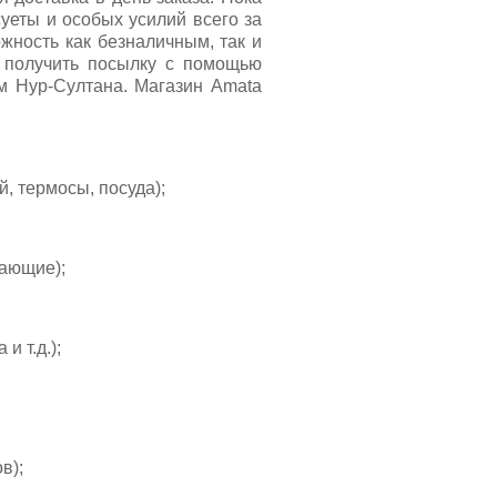
суеты и особых усилий всего за
жность как безналичным, так и
о получить посылку с помощью
м Нур-Султана. Магазин Amata
, термосы, посуда);
вающие);
и т.д.);
в);