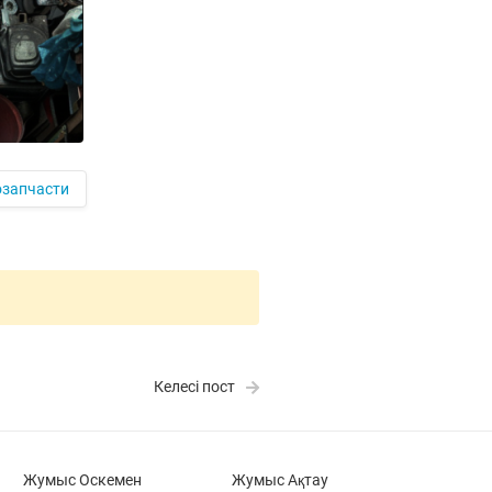
озапчасти
Келесі пост
Жумыс Оскемен
Жумыс Ақтау