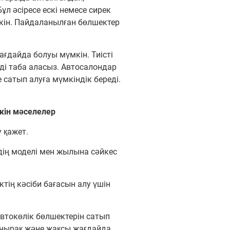
л әсіресе ескі немесе сирек
мкін. Пайдаланылған бөлшектер
ағдайда болуы мүмкін. Тиісті
рді таба аласыз. Автосалондар
 сатып алуға мүмкіндік береді.
кін мәселелер
 қажет.
здің моделі мен жылына сәйкес
ктің кәсіби бағасын алу үшін
втокөлік бөлшектерін сатып
занырақ және жақсы жағдайда