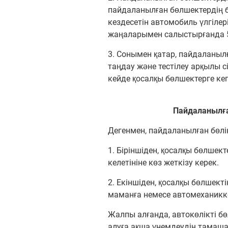
пайдаланылған бөлшектердің б
кездесетін автомобиль үлгіле
жаңаларымен салыстырғанда 5
3. Сонымен қатар, пайдаланыл
таңдау және тестілеу арқылы с
кейде қосалқы бөлшектерге кеп
Пайдаланылға
Дегенмен, пайдаланылған бөлі
1. Біріншіден, қосалқы бөлшек
келетініне көз жеткізу керек.
2. Екіншіден, қосалқы бөлшекті
маманға немесе автомеханикк
Жалпы алғанда, автокөлікті б
алуға ақша үнемдеудің тамаша