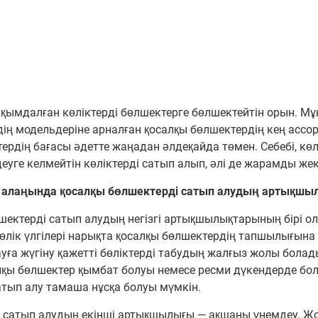
ақымдалған көліктерді бөлшектерге бөлшектейтін орын. Мұ
ң модельдеріне арналған қосалқы бөлшектердің кең ассор
ердің бағасы әдетте жаңадан әлдеқайда төмен. Себебі, көл
еуге келмейтін көліктерді сатып алып, әлі де жарамды же
у алаңында қосалқы бөлшектерді сатып алудың артықшы
шектерді сатып алудың негізгі артықшылықтарының бірі ол
 көлік үлгілері нарықта қосалқы бөлшектердің тапшылығын
ға жүгіну қажетті бөліктерді табудың жалғыз жолы болады
алқы бөлшектер қымбат болуы немесе ресми дүкендерде бо
тып алу тамаша нұсқа болуы мүмкін.
і сатып алудың екінші артықшылығы — ақшаны үнемдеу. Ж