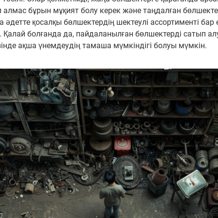
 алмас бұрын мұқият болу керек және таңдалған бөлшектерд
детте қосалқы бөлшектердің шектеулі ассортименті бар ек
. Қалай болғанда да, пайдаланылған бөлшектерді сатып алу
зінде ақша үнемдеудің тамаша мүмкіндігі болуы мүмкін.