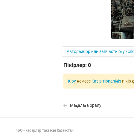
Авторазбор или запчасти б/у - с
Пікірлер:
0
Кіру
немесе
Қазір тіркеліңіз
пікір 
Мақалаға оралу
ГБО - хабарлар тақтасы Қазақстан