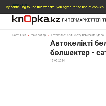
Қазақ тілі
By continuing to use this website, you agree to the use of cookies.
ГИПЕРМАРКЕТТЕГІ 
Басты бет
Мақалалар
Автокөлікті бөлшектеу немесе пайдаланы
Автокөлікті б
бөлшектер - са
19.02.2024