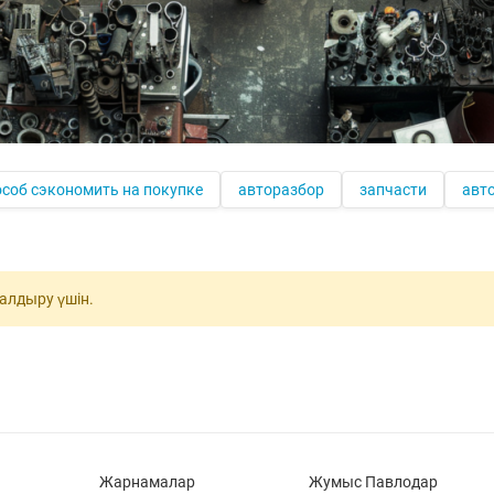
пособ сэкономить на покупке
авторазбор
запчасти
авт
қалдыру үшін.
Жарнамалар
Жумыс Павлодар