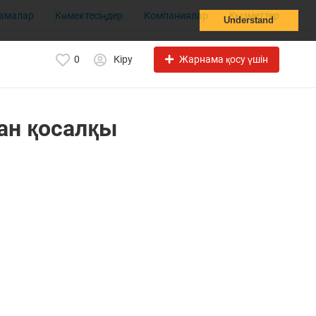
амалар
Көмектесіңдер
Компаниялар
Қызметтер
Understand
Жарнама қосу үшін
0
Кіру
ан қосалқы