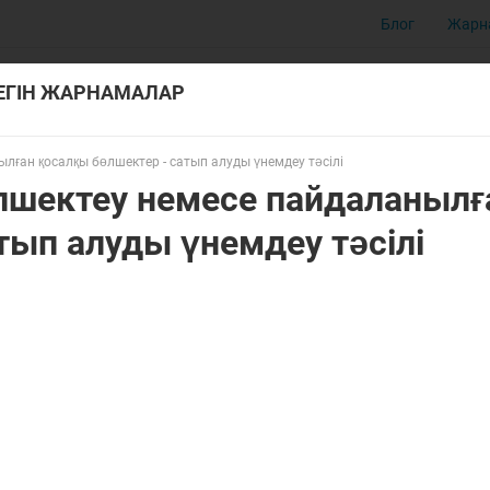
Блог
Жарн
ТЕГІН ЖАРНАМАЛАР
лған қосалқы бөлшектер - сатып алуды үнемдеу тәсілі
өлшектеу немесе пайдаланылғ
тып алуды үнемдеу тәсілі