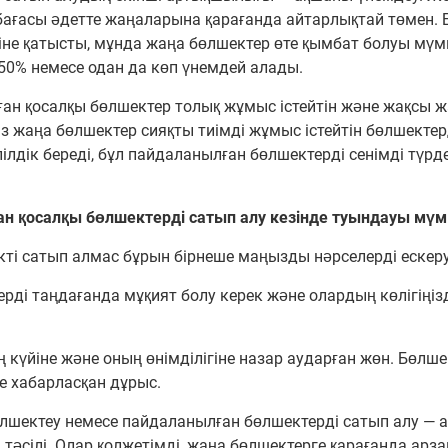
ағасы әдетте жаңаларына қарағанда айтарлықтай төмен. Бұ
ріне қатысты, мұнда жаңа бөлшектер өте қымбат болуы мү
0% немесе одан да көп үнемдей алады.
ған қосалқы бөлшектер толық жұмыс істейтін және жақсы ж
із жаңа бөлшектер сияқты тиімді жұмыс істейтін бөлшекте
ілдік береді, бұл пайдаланылған бөлшектерді сенімді түрде
н қосалқы бөлшектерді сатып алу кезінде туындауы мүм
кті сатып алмас бұрын бірнеше маңызды нәрселерді ескеру
терді таңдағанда мұқият болу керек және олардың көлігіңі
ң күйіне және оның өнімділігіне назар аударған жөн. Бөлше
е хабарласқан дұрыс.
өлшектеу немесе пайдаланылған бөлшектерді сатып алу — а
 тәсілі. Олар қолжетімді, жаңа бөлшектерге қарағанда ар