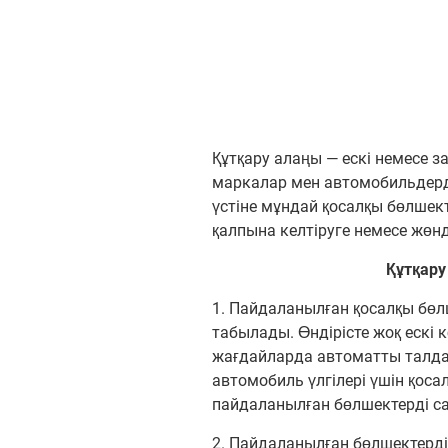
Құтқару алаңы — ескі немесе з
маркалар мен автомобильдерді
үстіне мұндай қосалқы бөлшект
қалпына келтіруге немесе жөнд
Құтқар
1. Пайдаланылған қосалқы бөл
табылады. Өндірісте жоқ ескі
жағдайларда автоматты талдау
автомобиль үлгілері үшін қос
пайдаланылған бөлшектерді са
2. Пайдаланылған бөлшектерд