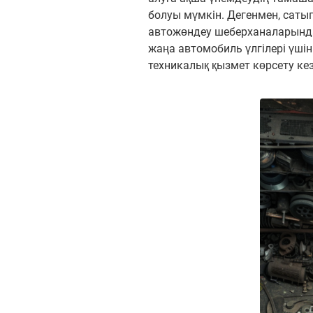
болуы мүмкін. Дегенмен, сатып
автожөндеу шеберханаларында ә
жаңа автомобиль үлгілері үшін
техникалық қызмет көрсету ке