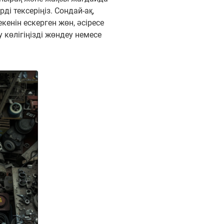
і тексеріңіз. Сондай-ақ,
енін ескерген жөн, әсіресе
 көлігіңізді жөндеу немесе