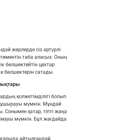
ндай жерлерде сіз әртүрлі
тиментін таба аласыз. Оның
ік бөлшектейтін цехтар
ке бөлшектерін сатады.
лықтары
ардың қолжетімділігі болып
а ұшырауы мүмкін. Мұндай
. Сонымен қатар, тіпті жаңа
лмауы мүмкін. Бұл жағдайда
оғарыда айтылғандай,