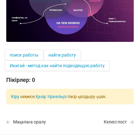
поиск работы
найти работу
Икигай - метод как найти подходящую работу
Пікірлер:
0
Кіру
немесе
Қазір тіркеліңіз
пікір қалдыру үшін.
Мақалаға оралу
Келесі пост