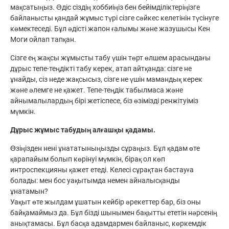
мақсатыңыз. Әдіс сіздің хоббиіңіз бен бейімділіктеріңізге
байланысты қандай жұмыс түрі сізге сәйкес келетінін түсінуге
көмектеседі. Бұл әдісті жапон ғалымы және жазушысы Кен
Моги ойлап тапқан.
Сізге ең жақсы жұмысты табу үшін төрт өлшем арасындағы
дұрыс тепе-теңдікті табу керек, атап айтқанда: сізге не
ұнайды, сіз неде жақсысыз, сізге не үшін мамандық керек
және әлемге не қажет. Тепе-теңдік табылмаса және
айнымалылардың бірі жетіспесе, біз өзімізді ренжітуіміз
мүмкін.
Дұрыс жұмыс табудың алғашқы қадамы.
Өзіңізден нені ұнататыныңызды сұраңыз. Бұл қадам өте
қарапайым болып көрінуі мүмкін, бірақ ол көп
интроспекцияны қажет етеді. Келесі сұрақтан бастауға
болады: мен бос уақытымда немен айналысқанды
ұнатамын?
Уақыт өте жылдам ұшатын кейбір әрекеттер бар, біз оны
байқамаймыз да. Бұл бізді шынымен бақытты ететін нәрсенің
анықтамасы. Бұл басқа адамдармен байланыс, көркемдік