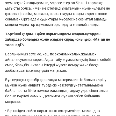
жұмысқа айналдырамыз, әсіресе егер ол бірінші тармаққа
қатысты болса. «Мен не істегенді ұнатамын» және «әлемге не
қажет» тіркесімі, мысалы, саяхаттауды жақсы көретін және
сонымен бірге адам құқықтары мәселесіне сезімтал адамды
мәдени медиатор жұмысын орындауға жетелей алады. .
Төртінші қадам. Еңбек нарығындағы жаңалықтардан
хабардар болыңыз және өзіңізге сұрақ қойыңыз: «Маған не
төленеді?».
Барлығымыз ерте ме, кеш пе экономикалық жағымен
айналысуымыз керек. Ақша табу жұмыс істеудің басты себебі
емес, бірақ біз ынталы істерді жүзеге асыру және басқа
жобаларды іске қосу үшін маңызды.
Бұл сұрақты қою бір қарағанда материалистік болып көрінуі
мүмкін және міндетті түрде сіз не істеуді ұнататыныңызға
байланысты білім немесе мамандық таңдау үдерісінен алыс
болып көрінуі мүмкін. Дегенмен, бұл үш себеп бойынша
маңызды:
• Біріншіден, еңбек нарығының өзгермелілері мамандық