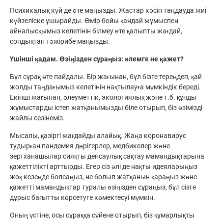
Психикалық күй де өте маңызды. Жастар кәсіп таңдауда жиі
күйзеліске ұшырайды. Өмір бойы қандай жұмыспен
айналысқымыз келетінін білмеу өте қалыпты жағдай,
сондықтан тәжірибе маңызды.
Үшінші қадам. Өзіңізден сұраңыз: әлемге не қажет?
Бұл сұрақ өте пайдалы. Бір жағынан, бұл бізге тереңдеп, қай
жолды таңдағымыз келетінін нақтылауға мүмкіндік береді.
Екінші жағынан, әлеуметтік, экологиялық және т.б. құнды
жұмыстарды істеп жатқанымызды біле отырып, біз өзімізді
жайлы сезінеміз.
Мысалы, қазіргі жағдайды алайық. Жаңа коронавирус
тудырған пандемия дәрігерлер, медбикелер және
зертханашылар сияқты денсаулық сақтау мамандықтарына
қажеттілікті арттырды. Егер сіз әлі де нақты идеяларыңыз
жоқ кезеңде болсаңыз, не болып жатқанын қараңыз және
қажетті мамандықтар туралы өзіңізден сұраңыз, бұл сізге
дұрыс бағытты көрсетуге көмектесуі мүмкін.
Оның үстіне, осы сұраққа сүйене отырып, біз құмарлықты