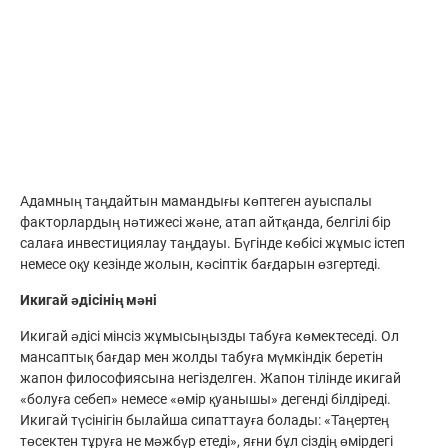
Адамның таңдайтын мамандығы көптеген ауыспалы
факторлардың нәтижесі және, атап айтқанда, белгілі бір
салаға инвестициялау таңдауы. Бүгінде көбісі жұмыс істеп
немесе оқу кезінде жолын, кәсіптік бағдарын өзгертеді.
Икигай әдісінің мәні
Икигай әдісі мінсіз жұмысыңызды табуға көмектеседі. Ол
мансаптық бағдар мен жолды табуға мүмкіндік беретін
жапон философиясына негізделген. Жапон тілінде икигай
«болуға себеп» немесе «өмір қуанышы» дегенді білдіреді.
Икигай түсінігін былайша сипаттауға болады: «Таңертең
төсектен тұруға не мәжбүр етеді», яғни бұл сіздің өмірдегі