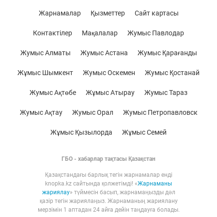
Жарнамалар
Қызметтер
Сайт картасы
Контактілер
Мақалалар
Жумыс Павлодар
Жумыс Алматы
Жумыс Астана
Жумыс Қарағанды
Жұмыс Шымкент
Жумыс Оскемен
Жумыс Қостанай
Жумыс Ақтөбе
Жұмыс Атырау
Жумыс Тараз
Жумыс Ақтау
Жумыс Орал
Жумыс Петропавловск
Жұмыс Қызылорда
Жұмыс Семей
ГБО - хабарлар тақтасы Қазақстан
Қазақстандағы барлық тегін жарнамалар енді
knopka.kz сайтында қолжетімді! «
Жарнаманы
жариялау
» түймесін басып, жарнамаңызды дәл
қазір тегін жариялаңыз. Жарнаманың жариялану
мерзімін 1 аптадан 24 айға дейін таңдауға болады.