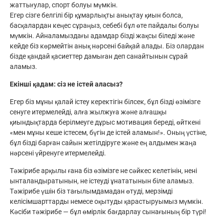
жаттығулар, спорт болуы мүмкін.
Егер сізге белгілі бір құмарлықты анықтау қиын болса,
басқалардан кеңес сұраңыз, себебі бұл өте пайдалы болуы
мүмкін. Айналамыздағы адамдар бізді жақсы біледі және
кейде біз көрмейтін анық нәрсені байқай алады. Біз олардан
бізде қандай қасиеттер дамыған деп санайтынын сұрай
аламыз.
Екінші қадам: сіз не істей аласыз?
Егер біз мұны қалай істеу керектігін білсек, бұл бізді өзімізге
сенуге итермелейді, алға жылжуға және алғашқы
қиындықтарда берілмеуге дұрыс мотивация береді, өйткені
«мен мұны кеше істесем, бүгін де істей аламын!». Оның үстіне,
бұл бізді барған сайын жетілдіруге және ең алдымен жаңа
нәрсені үйренуге итермелейді.
Тәжірибе арқылы ғана біз өзімізге не сәйкес келетінін, нені
ынталандыратынын, не істеуді ұнататынын біле аламыз.
Тәжірибе үшін біз тағылымдамадан өтуді, мерзімді
келісімшарттарды немесе оқытуды қарастыруымыз мүмкін.
Кәсіби тәжірибе — бұл өмірлік бағдарлау сынағының бір түрі!