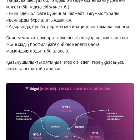
таңдауда шешуші болғандықтан (жұмыспен қамту деңгейі,
қажетті білім деңгейі және т.б.).
• Екіншіден, ол сізге бұрыннан білмейтін жұмыс туралы
идеяларды бере алатындықтан.
• Ақырында, бұл бағдар мен мотивацияның тамаша сынағы.
Сонымен қатар, ақпарат арқылы сіз өзіңізді қызықтыратын
және сіздің профиліңізге сәйкес келетін басқа
мамандықтарды таба аласыз.
Қызығушылықты оятыңыз: егер сіз іздеп, терең қазсаңыз,
нағыз қазына таба аласыз.