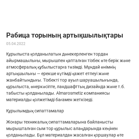
Рабица торының артықшылықтары
05.04.2022
Құрылыста қолданылатын дәнекерленген тордан
айырмашылығы, мырышпен қапталған тізбек өте берік және
атмосфералық құбылыстарға төзімді. Мұндай өнімнің
артықшылығы — ерекше күтімді қажет етпеуі және
жанбайтындығы. Тізбекті тор ауыл шаруашылығында,
құрылыста, өнеркәсіпте, ландшафттық дизайнда және т.б.
табысты қолданылады. Almarosmetiz компаниясы
материалды қолжетімді бағамен жеткізеді.
Құрылымдық сипаттамалар
Жоғары техникалық сипаттамаларына байланысты
мырышталған сым тор құрылыс алаңдарында кеңінен
қолданылады. Бұл материалдан жасалған қоршаулар өте