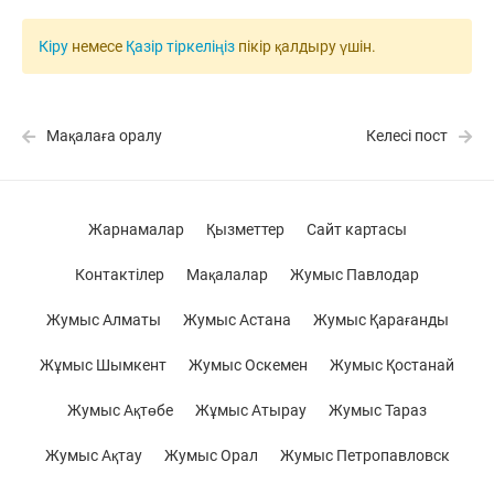
Кіру
немесе
Қазір тіркеліңіз
пікір қалдыру үшін.
Мақалаға оралу
Келесі пост
Жарнамалар
Қызметтер
Сайт картасы
Контактілер
Мақалалар
Жумыс Павлодар
Жумыс Алматы
Жумыс Астана
Жумыс Қарағанды
Жұмыс Шымкент
Жумыс Оскемен
Жумыс Қостанай
Жумыс Ақтөбе
Жұмыс Атырау
Жумыс Тараз
Жумыс Ақтау
Жумыс Орал
Жумыс Петропавловск