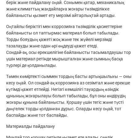
берік және пайдалану оңай. Сонымен қатар, механикалық
және климаттық жағдайларға жоғары төзімділікке
байланысты қызмет ету мерзімі айтарлықтай артады.
Оңтайлы беріктігі мен коррозияға төзімділік қасиеттеріне
байланысты ол таптырмас материал болып табылады.
Торды бояудың қажеті жоқ және тек жүйелі мерзімді
тазалауды және одан әрі өңдеуді қажет етеді.
Сондай-ақ, осы ерекшелігіне байланысты тасымалдаушы тор
үшін материал ретінде мырышталған және сымның басқа
түрлері де қолданылады.
Төмен көміртекті сыммен тордың басты артықшылығы — оны
кесу оңай. Ол сондай-ақ коррозияға аз сезімтал және ерекше
күтімді қажет етпейді. Негізгі кемшілігі тауардың өзіндік
құнының жоғарылауы болып табылады, бұл оны өндірудің
жоғары құнына байланысты. Қоршау үшін тегіс және түсті
дөңгелек торды қолданған дұрыс. Оларды кесу оңай, тот
баспайды және тот баспайды.
Материалды пайдалану
Мұндай тор қоршау ретінде қызмет ете алады, сәндік