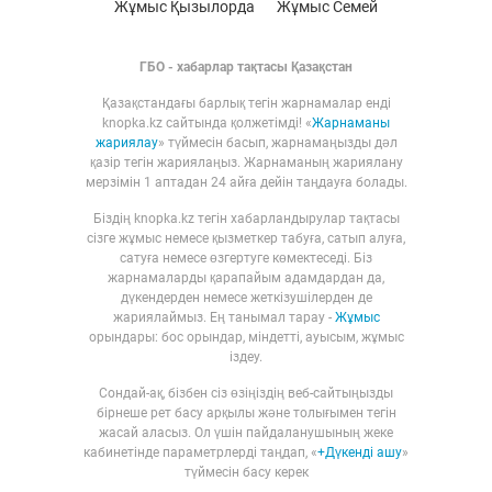
Жұмыс Қызылорда
Жұмыс Семей
ГБО - хабарлар тақтасы Қазақстан
Қазақстандағы барлық тегін жарнамалар енді
knopka.kz сайтында қолжетімді! «
Жарнаманы
жариялау
» түймесін басып, жарнамаңызды дәл
қазір тегін жариялаңыз. Жарнаманың жариялану
мерзімін 1 аптадан 24 айға дейін таңдауға болады.
Біздің knopka.kz тегін хабарландырулар тақтасы
сізге жұмыс немесе қызметкер табуға, сатып алуға,
сатуға немесе өзгертуге көмектеседі. Біз
жарнамаларды қарапайым адамдардан да,
дүкендерден немесе жеткізушілерден де
жариялаймыз. Ең танымал тарау -
Жұмыс
орындары: бос орындар, міндетті, ауысым, жұмыс
іздеу.
Сондай-ақ, бізбен сіз өзіңіздің веб-сайтыңызды
бірнеше рет басу арқылы және толығымен тегін
жасай аласыз. Ол үшін пайдаланушының жеке
кабинетінде параметрлерді таңдап, «
+Дүкенді ашу
»
түймесін басу керек