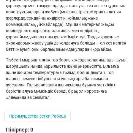
қоршаулар мен тосқауылдарды жасауға, кез келген құрылыс
конструкцияларын жабуға (мысалы, іргетас орнатылатын
жерлерде, сондай-ақ өндірістік, қоймалық және
коммерциялық үй-жайларда). Мұндай материал жақсы
көрінеді, ал өндіріс технологиясы мен өндірістің
қарапайымдылығы оны қолжетімді етеді. Торды қорғаныс
экрандарын жасау үшін де қолдануға болады — ол кез келген
бетті жауып, оны барлық зақымданулардан қорғайды.
Тізбекті мырышталған тор барлық жерде қолданылады: ауыл
шаруашылығында, құрылыста және өнеркәсіпте. Ылғалға
және жоғары температураға төзімді болғандықтан. Тор
шаршы немесе тікбұрышты ұяшықтары бар сымнан
жасалған. Гальванизация шынжырлы буынға жеткілікті
беріктік алуға мүмкіндік береді, бірақ ол коррозияға
әлдеқайда аз сезімтал.
Преимущества сетки Рабица
Пікірлер:
0