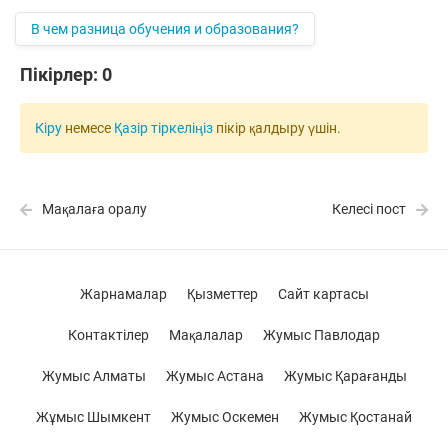
В чем разница обучения и образования?
Пікірлер:
0
Кіру
немесе
Қазір тіркеліңіз
пікір қалдыру үшін.
Мақалаға оралу
Келесі пост
Жарнамалар
Қызметтер
Сайт картасы
Контактілер
Мақалалар
Жумыс Павлодар
Жумыс Алматы
Жумыс Астана
Жумыс Қарағанды
Жұмыс Шымкент
Жумыс Оскемен
Жумыс Қостанай