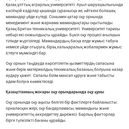
Қазақ ұлттық аграрлық университеті. Ауыл шаруашылығында
кәсіпқой кадрлар қашанда сұранысқа ие, өйткені болашақ
мамандар үйде күтеді. Сонымен қатар оқу орнында
менеджмент және жарнама мамандықтары оқытылады.
Қазақ-Британ техникалық университеті. Университет тарихы
небәрі екі онжылдықты құрайды. Бүкіл оқу процесі ағылшын
тілінде жүргізіледі. Мамандардың басқа елде жұмыс табуға
немесе үйде отыруға, бірақ халықаралық жобалармен жұмыс
істеуге мүмкіндігі бар.
Оқу орнын таңдауда көрсетілетін қызметтердің сапасына
және берік материалдық-техникалық базаның болуына назар
аудару қажет. Сапалы білім мансап құруға және табысты
адам болуға көмектеседі.
Қазақстанның жоғары оқу орындарында оқу құны
Оқу орнында оқу ақысы белгілі бір фактілерге байланысты:
орналасқан жері, оқу бағдарламасы, мамандығы және
университеттің аккредиттеу дәрежесі. Барлық факторлар
бірге түпкілікті бағаны құрайды.