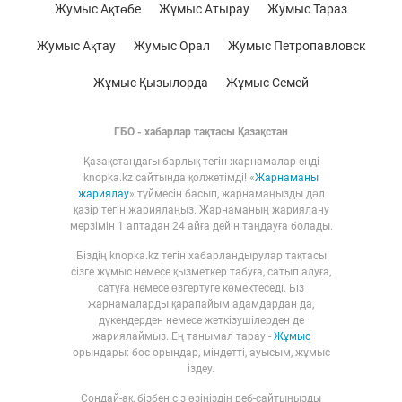
Жумыс Ақтөбе
Жұмыс Атырау
Жумыс Тараз
Жумыс Ақтау
Жумыс Орал
Жумыс Петропавловск
Жұмыс Қызылорда
Жұмыс Семей
ГБО - хабарлар тақтасы Қазақстан
Қазақстандағы барлық тегін жарнамалар енді
knopka.kz сайтында қолжетімді! «
Жарнаманы
жариялау
» түймесін басып, жарнамаңызды дәл
қазір тегін жариялаңыз. Жарнаманың жариялану
мерзімін 1 аптадан 24 айға дейін таңдауға болады.
Біздің knopka.kz тегін хабарландырулар тақтасы
сізге жұмыс немесе қызметкер табуға, сатып алуға,
сатуға немесе өзгертуге көмектеседі. Біз
жарнамаларды қарапайым адамдардан да,
дүкендерден немесе жеткізушілерден де
жариялаймыз. Ең танымал тарау -
Жұмыс
орындары: бос орындар, міндетті, ауысым, жұмыс
іздеу.
Сондай-ақ, бізбен сіз өзіңіздің веб-сайтыңызды