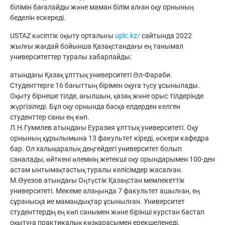
білімін бағалайды және маман білім алған оқу орнының
беделін ескереді.
USTAZ кәсіптік оқыту орталығы
uplc.kz/
сайтында 2022
жылғы жағдай бойынша Қазақстандағы ең танымал
университеттер туралы хабарлайды:
атындағы Қазақ ұлттық университеті Әл-Фараби.
Студенттерге 16 бағыттың бірімен оқуға түсу ұсынылады.
Оқыту бірнеше тілде, ағылшын, қазақ және орыс тілдерінде
жүргізіледі. Бұл оқу орнында басқа елдерден келген
студенттер саны ең көп.
Л.Н.Гумилев атындағы Еуразия ұлттық университеті. Оқу
орнының құрылымына 13 факультет кіреді, әскери кафедра
бар. Ол халықаралық деңгейдегі университет болып
саналады, өйткені әлемнің жетекші оқу орындарымен 100-ден
астам ынтымақтастық туралы келісімдер жасалған.
М.Әуезов атындағы Оңтүстік Қазақстан мемлекеттік
университеті. Мекеме алаңында 7 факультет ашылған, ең
сұранысқа ие мамандықтар ұсынылған. Университет
студенттердің ең көп санымен және бірінші курстан бастап
оқытуға практикалық көзқарасымен ерекшеленеді.