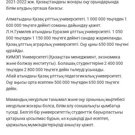
2021-2022 жж. Қазақстандағы жоғары оқу орындарында
білім алудың орташа бағасы:
Алматыдағы Қазақ ұлттық университеті. 1 000 000 теңгеден 1
600 000 теңгеге дейінгі соманы дайындау қажет.
Л.Н.Гумилев атындағы Еуразия ұлттық университеті. 1 050
000 теңгеден 1 150 000 теңгеге дейінгі сандар жарияланды.
Қазақ ұлттық аграрлық университеті. Оқу құны 650 000 теңгені
құрайды.
КИМЭП Университеті (Қазақстан менеджмент, экономика
және болжау институты). Болашақ студенттеріне 2 400 000
теңгеден 2 800 000 теңгеге дейін төлеуді ұсынады.
Абай атындағы Қазақ ұлттық педагогикалық университеті.
Оқу ақысы орта есеппен 500 000 теңгеден 650 000 теңгеге
дейін.
Мамандық неғұрлым танымал және оқу орнының мәртебесі
неғұрлым жоғары болса, білім алу соншалықты қымбатқа
түседі. Белгілі бір университеттің студенттік бауырластығы
қатарына қосылмас бұрын, өз күшіңізді дәл есептеп,
қаржылық мүмкіндіктеріңізді анықтау қажет.