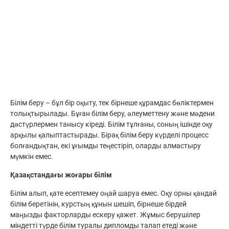
Білім беру – бұл бір оқыту, тек бірнеше құрамдас бөліктермен
толықтырылады. Бұған білім беру, әлеуметтену және мәдени
дәстүрлермен танысу кіреді. Білім тұлғаны, соның ішінде оқу
арқылы қалыптастырады. Бірақ білім беру күрделі процесс
болғандықтан, екі ұғымды теңестіріп, оларды алмастыру
мүмкін емес.
Қазақстандағы жоғары білім
Білім алып, қате есептемеу оңай шаруа емес. Оқу орны қандай
білім беретінін, курстың құнын шешіп, бірнеше бірдей
маңызды факторларды ескеру қажет. Жұмыс берушілер
міндетті түрде білім туралы дипломды талап етеді және