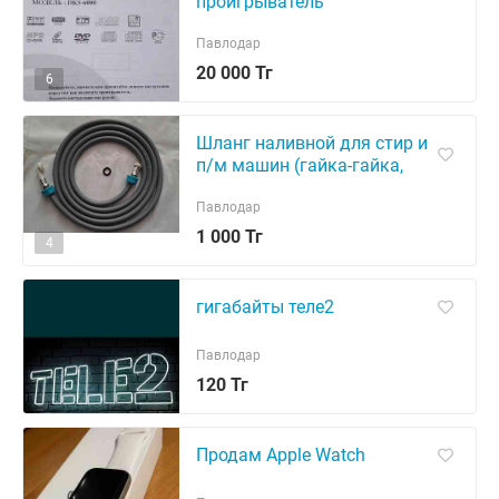
проигрыватель
Павлодар
20 000 Тг
6
Шланг наливной для стир и
п/м машин (гайка-гайка,
угловой), сифоны бытовые
(ВИРПласт, wirquin).
Павлодар
1 000 Тг
4
гигабайты теле2
Павлодар
120 Тг
Продам Apple Watch