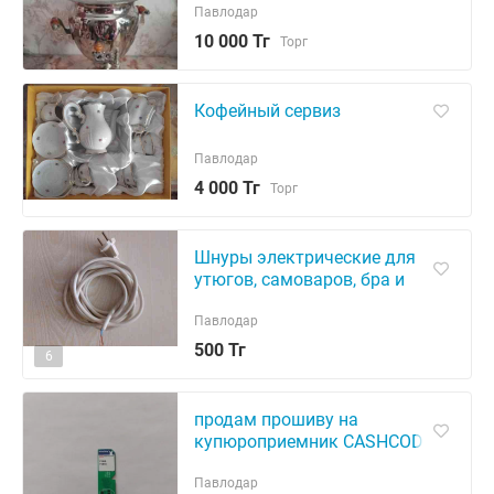
Павлодар
10 000 Тг
Торг
Кофейный сервиз
Павлодар
4 000 Тг
Торг
Шнуры электрические для
утюгов, самоваров, бра и
других электроприборов
Павлодар
500 Тг
6
продам прошиву на
купюроприемник CASHCODE
Павлодар