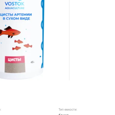
:
Тип емкости: