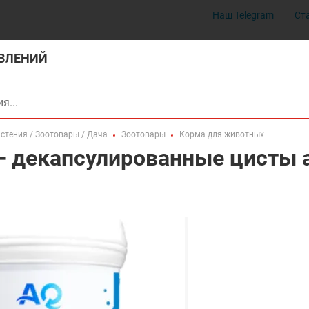
Наш Telegram
Ст
ВЛЕНИЙ
стения / Зоотовары / Дача
Зоотовары
Корма для животных
- декапсулированные цисты 