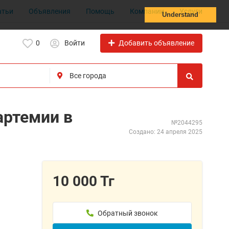
атьи
Объявления
Помощь
Компании
Услуги
Understand
Добавить объявление
0
Войти
артемии в
№2044295
Создано: 24 апреля 2025
10 000 Тг
Обратный звонок