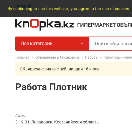
Русский
By continuing to use this website, you agree to the use of cookies.
ГИПЕРМАРКЕТ ОБЪЯ
Все категории
Главная
Объявления в Лисаковске
Работа
Работники мебел
Объявление снято с публикации 16 июля
Работа Плотник
Адрес:
3-19-31, Лисаковск, Костанайская область