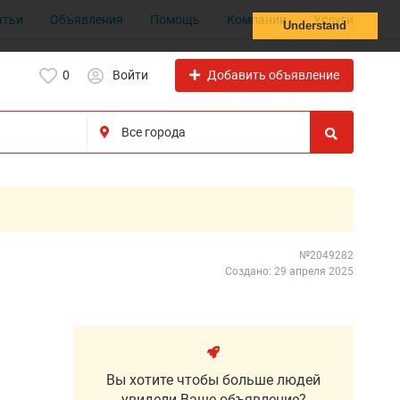
атьи
Объявления
Помощь
Компании
Услуги
Understand
Добавить объявление
0
Войти
№2049282
Создано: 29 апреля 2025
Вы хотите чтобы больше людей
увидели Ваше объявление?