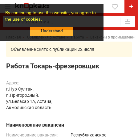
By continuing to use this website, you agree to
the use of cookies.
Understand
Главная
Объявления в Астане
Работа
Вакансии в промышленнос
Объявление снято с публикации 22 июля
Работа Токарь-фрезеровщик
Адрес:
г.Нур-Султан,
п.Пригородный,
ул.Беласар 1А, Астана,
Акмолинская область
Наименование вакансии
Наименование вакансии:
Республиканское