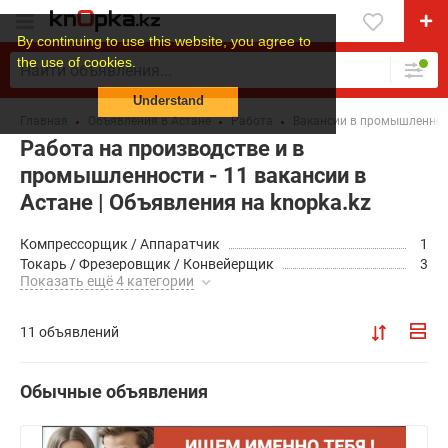
By continuing to use this website, you agree to
the use of cookies.
Understand
Главная
Объявления в Астане
Работа
Вакансии в промышленнос
Работа на производстве и в
промышленности - 11 вакансии в
Астане | Объявления на knopka.kz
Компрессорщик / Аппаратчик
1
Токарь / Фрезеровщик / Конвейерщик
3
Показать ещё 4 категории
11 объявлений
Обычные объявления