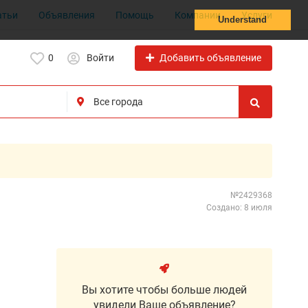
атьи
Объявления
Помощь
Компании
Услуги
Understand
Добавить объявление
0
Войти
№2429368
Создано: 8 июля
Вы хотите чтобы больше людей
увидели Ваше объявление?