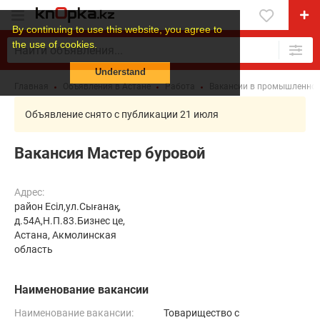
By continuing to use this website, you agree to
the use of cookies.
Understand
Главная
Объявления в Астане
Работа
Вакансии в промышленнос
Объявление снято с публикации 21 июля
Вакансия Мастер буровой
Адрес:
район Есіл,ул.Сығанақ,
д.54А,Н.П.83.Бизнес це,
Астана, Акмолинская
область
Наименование вакансии
Наименование вакансии:
Товарищество с