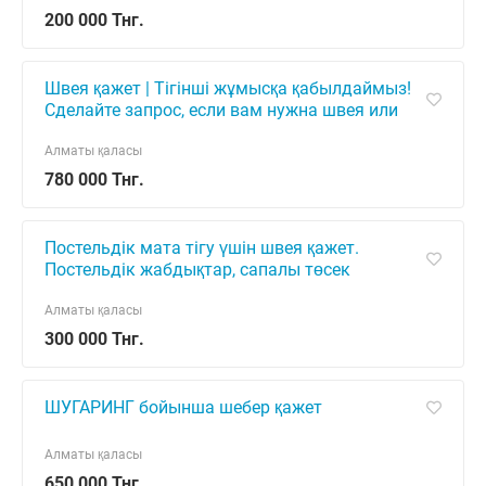
200 000 Тнг.
Швея қажет | Тігінші жұмысқа қабылдаймыз!
Сделайте запрос, если вам нужна швея или
тігінші. Біз сіздерге кәсіби тігіншілікті
ұсынамыз!
Алматы қаласы
780 000 Тнг.
Постельдік мата тігу үшін швея қажет.
Постельдік жабдықтар, сапалы төсек
жабдықтары, тігін жұмыстары және мата
өңдеу саласындағы мамандар іздестірілуд
Алматы қаласы
300 000 Тнг.
ШУГАРИНГ бойынша шебер қажет
Алматы қаласы
650 000 Тнг.