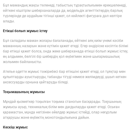
Бұл мамандық жақсы төленеді, табыстың тұрақтылығымен ерекшеленеді,
өйткені кішігірім шеберханаларда да, модельдік агенттіктердің барлық
түрлерінде де әрдайым тігінші қажет, ол көйлекті фигураға дәл келтіре
алады.
Етікші болып жұмыс істеу
Бұл саладағы маман жоғары бағаланады, өйткені аяқ киім үнемі кәсіби
маманның назарын және күтімін қажет етеді. Егер өндіріске кәсіптік білімі
бар етікші қажет болса, онда жеке шеберханада етікші болып жұмыс істеу,
ең алдымен, белгілі бір шебердің қол еңбегімен және шығармашылық
жолымен байланысты.
Ателье әдетте жұмыс тәжірибесі бар етікшіні қажет етеді, ол тұяқтар мен
құлыптарды ауыстыруды, табанды тігуді немесе желімдеуді, ұшып кеткен
аксессуарды орнына қайтаруды біледі.
Тоқымашының жұмысы
Мұндай қызметкер тоқылған тоқыма станогын басқарады. Тоқушының
жұмысы ауыр, техникалық білім мен дағдыларды қажет етеді. Осыған
қарамастан, мұнда негізінен әйелдер жұмыс істейді, олар неғұрлым
атқарушы және еңбектің монотондылығына дайын.
Кескіш жұмыс