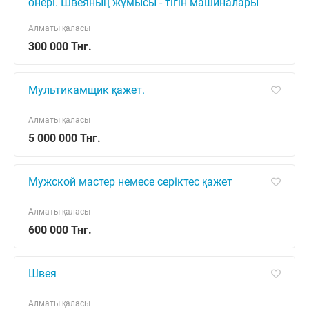
өнері. Швеяның жұмысы - тігін машиналары
мен қол құралдарын пайдалана отырып,
маталарды, жіптерді және арна
Алматы қаласы
300 000 Тнг.
Мультикамщик қажет.
Алматы қаласы
5 000 000 Тнг.
Мужской мастер немесе серіктес қажет
Алматы қаласы
600 000 Тнг.
Швея
Алматы қаласы