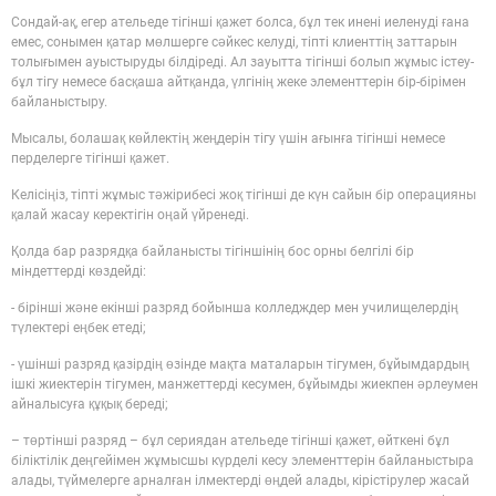
Сондай-ақ, егер ательеде тігінші қажет болса, бұл тек инені иеленуді ғана
емес, сонымен қатар мөлшерге сәйкес келуді, тіпті клиенттің заттарын
толығымен ауыстыруды білдіреді. Ал зауытта тігінші болып жұмыс істеу-
бұл тігу немесе басқаша айтқанда, үлгінің жеке элементтерін бір-бірімен
байланыстыру.
Мысалы, болашақ көйлектің жеңдерін тігу үшін ағынға тігінші немесе
перделерге тігінші қажет.
Келісіңіз, тіпті жұмыс тәжірибесі жоқ тігінші де күн сайын бір операцияны
қалай жасау керектігін оңай үйренеді.
Қолда бар разрядқа байланысты тігіншінің бос орны белгілі бір
міндеттерді көздейді:
- бірінші және екінші разряд бойынша колледждер мен училищелердің
түлектері еңбек етеді;
- үшінші разряд қазірдің өзінде мақта маталарын тігумен, бұйымдардың
ішкі жиектерін тігумен, манжеттерді кесумен, бұйымды жиекпен әрлеумен
айналысуға құқық береді;
– төртінші разряд – бұл сериядан ательеде тігінші қажет, өйткені бұл
біліктілік деңгейімен жұмысшы күрделі кесу элементтерін байланыстыра
алады, түймелерге арналған ілмектерді өңдей алады, кірістірулер жасай