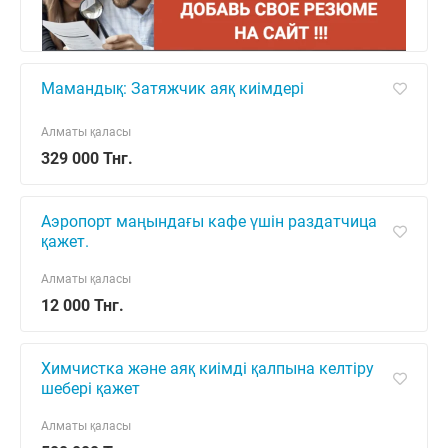
Мамандық: Затяжчик аяқ киімдері
Алматы қаласы
329 000 Тнг.
Аэропорт маңындағы кафе үшін раздатчица
қажет.
Алматы қаласы
12 000 Тнг.
Химчистка және аяқ киімді қалпына келтіру
шебері қажет
Алматы қаласы