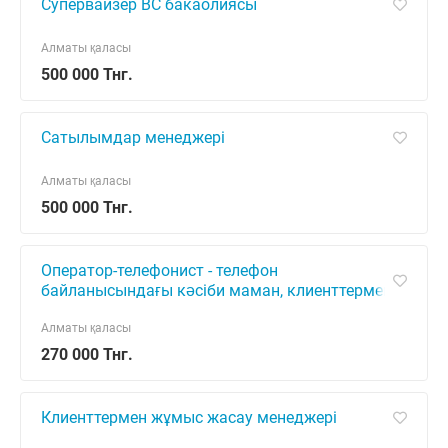
Супервайзер ВС бакаолиясы
Алматы қаласы
500 000 Тнг.
Сатылымдар менеджері
Алматы қаласы
500 000 Тнг.
Оператор-телефонист - телефон
байланысындағы кәсіби маман, клиенттермен
байланыс жасап, ақпарат беретін қызметкер.
Олардың міндеттеріне телефон хабарл
Алматы қаласы
270 000 Тнг.
Клиенттермен жұмыс жасау менеджері