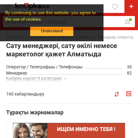
By continuing to use this website, you agree to
the use of cookies.
Understand
Басты бет
Жарнамалар Алматыда
Жұмыс
Менеджер, оператор, д
Сату менеджері, сату өкілі немесе
маркетолог қажет Алматыда
Оператор / Телеграфшы / Телефоншы
30
Менеджер
82
Көбірек көрсет 9 категория
160 хабарландыру
Тұрақты жарнамалар