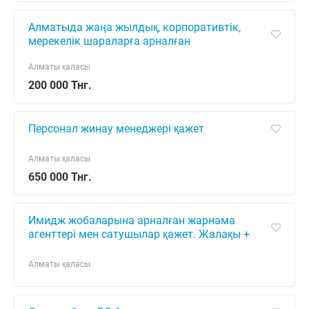
Алматыда жаңа жылдық, корпоративтік,
мерекелік шараларға арналған
жүргізушілерге кастинг.
Алматы қаласы
200 000 Тнг.
Персонал жинау менеджері қажет
Алматы қаласы
650 000 Тнг.
Имидж жобаларына арналған жарнама
агенттері мен сатушылар қажет. Жалақы +
пайыздар.
Алматы қаласы