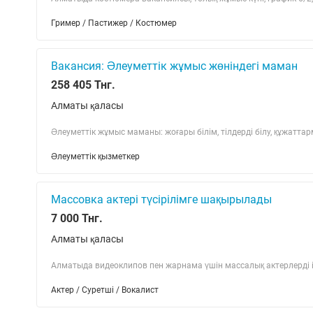
Гример / Пастижер / Костюмер
Вакансия: Әлеуметтік жұмыс жөніндегі маман
258 405 Тнг.
Алматы қаласы
Әлеуметтік жұмыс маманы: жоғары білім, тілдерді білу, құжатт
Әлеуметтік қызметкер
Массовка актері түсірілімге шақырылады
7 000 Тнг.
Алматы қаласы
Алматыда видеоклипов пен жарнама үшін массалық актерлерді із
Актер / Суретші / Вокалист