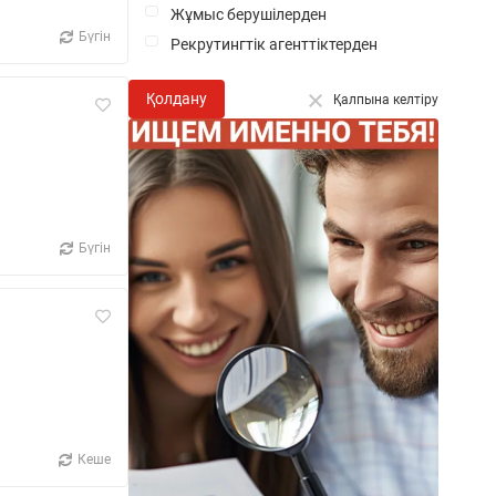
Жұмыс берушілерден
Бүгін
Рекрутингтік агенттіктерден
Қолдану
Қалпына келтіру
Бүгін
Кеше