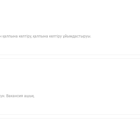
 қалпына келтіру, қалпына келтіру ұйымдастыруы.
күн. Вакансия ашық.