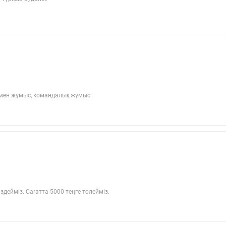
армен жұмыс, командалық жұмыс.
дейміз. Сағатта 5000 теңге төлейміз.