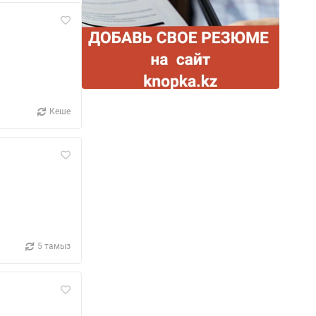
Кеше
5 тамыз