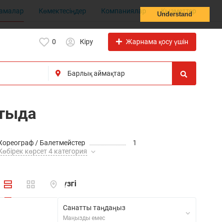
амалар
Көмектесіңдер
Компаниялар
Қызметтер
Understand
Жарнама қосу үшін
0
Кіру
атыда
Хореограф / Балетмейстер
1
Көбірек көрсет 4 категория
Сүзгі
Санатты таңдаңыз
Маңызды емес