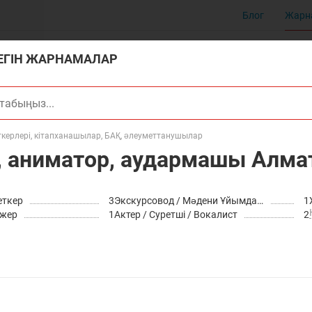
Блог
Жарн
ТЕГІН ЖАРНАМАЛАР
керлері, кітапханашылар, БАҚ, әлеуметтанушылар
ы, аниматор, аудармашы Алм
еткер
3
Экскурсовод / Мәдени Ұйымдастырушы
1
ижер
1
Актер / Суретші / Вокалист
2