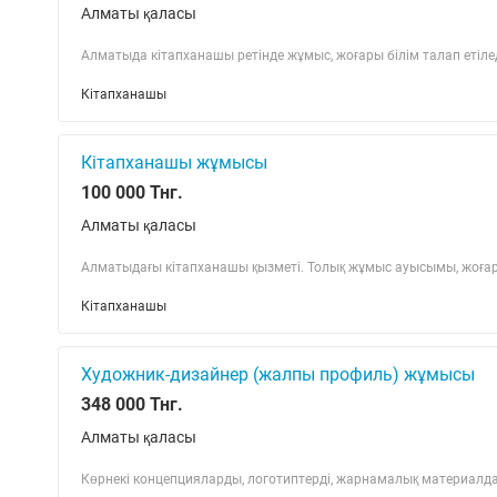
Алматы қаласы
Алматыда кітапханашы ретінде жұмыс, жоғары білім талап етіледі,
Кітапханашы
Кітапханашы жұмысы
100 000 Тнг.
Алматы қаласы
Алматыдағы кітапханашы қызметі. Толық жұмыс ауысымы, жоғары
Кітапханашы
Художник-дизайнер (жалпы профиль) жұмысы
348 000 Тнг.
Алматы қаласы
Көрнекі концепцияларды, логотиптерді, жарнамалық материалд