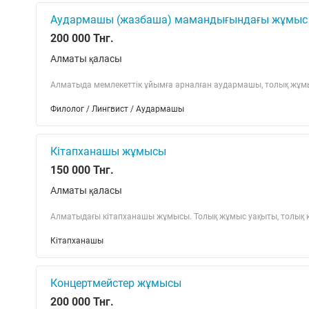
Аудармашы (жазбаша) мамандығындағы жұмыс
200 000 Тнг.
Алматы қаласы
Алматыда мемлекеттік ұйымға арналған аудармашы, толық жұмыс к
Филолог / Лингвист / Аудармашы
Кітапханашы жұмысы
150 000 Тнг.
Алматы қаласы
Алматыдағы кітапханашы жұмысы. Толық жұмыс уақыты, толық күн
Кітапханашы
Концертмейстер жұмысы
200 000 Тнг.