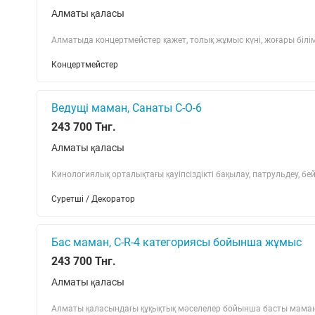
Алматы қаласы
Алматыда концертмейстер қажет, толық жұмыс күні, жоғары білі
Концертмейстер
Ведущі маман, Санаты С-О-6
243 700 Тнг.
Алматы қаласы
Кинологиялық орталықтағы қауіпсіздікті бақылау, патрульдеу, бейн
Суретші / Декоратор
Бас маман, С-R-4 категориясы бойынша жұмыс
243 700 Тнг.
Алматы қаласы
Алматы қаласындағы құқықтық мәселелер бойынша басты маман, 