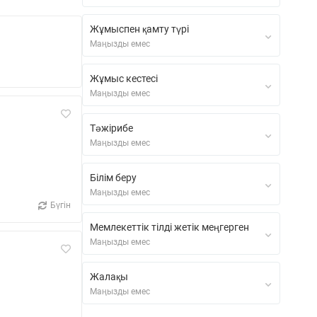
Жұмыспен қамту түрі
Маңызды емес
Жұмыс кестесі
Маңызды емес
Тәжірибе
Маңызды емес
Білім беру
Маңызды емес
Бүгін
Мемлекеттік тілді жетік меңгерген
Маңызды емес
Жалақы
Маңызды емес