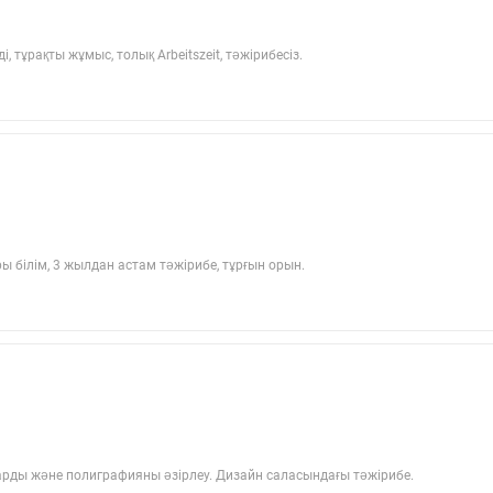
 тұрақты жұмыс, толық Arbeitszeit, тәжірибесіз.
 білім, 3 жылдан астам тәжірибе, тұрғын орын.
арды және полиграфияны әзірлеу. Дизайн саласындағы тәжірибе.