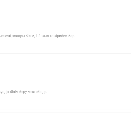
үні, жоғары білім, 1-3 жыл тәжірибесі бар.
дік білім беру мектебінде.