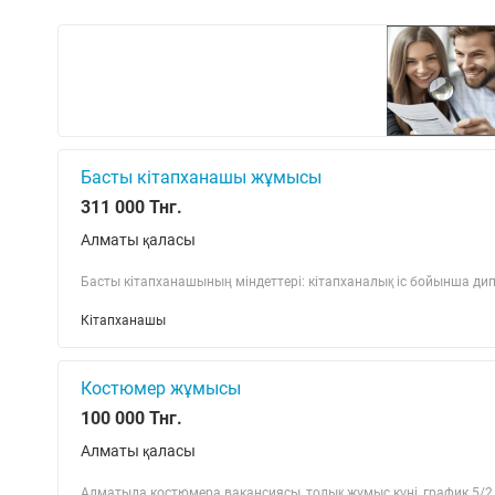
Басты кітапханашы жұмысы
311 000 Тнг.
Алматы қаласы
Басты кітапханашының міндеттері: кітапханалық іс бойынша ди
Кітапханашы
Костюмер жұмысы
100 000 Тнг.
Алматы қаласы
Алматыда костюмера вакансиясы, толық жұмыс күні, график 5/2,