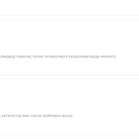
ерзімдерді бақылау, салық төлеушілерге хабарламаларды жөнелту.
каталогтар мен сақтау жүйелерін жасау.