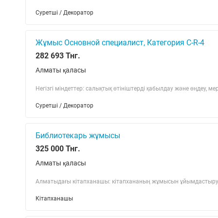
Суретші / Декоратор
Жұмыс Основной специалист, Категория С-R-4
282 693 Тнг.
Алматы қаласы
Негізгі міндеттер: салықтық өтініштерді қабылдау және өңдеу, м
Суретші / Декоратор
Библиотекарь жұмысы
325 000 Тнг.
Алматы қаласы
Алматыдағы кітапханашы: кітапхананың жұмысын ұйымдастыру, 
Кітапханашы