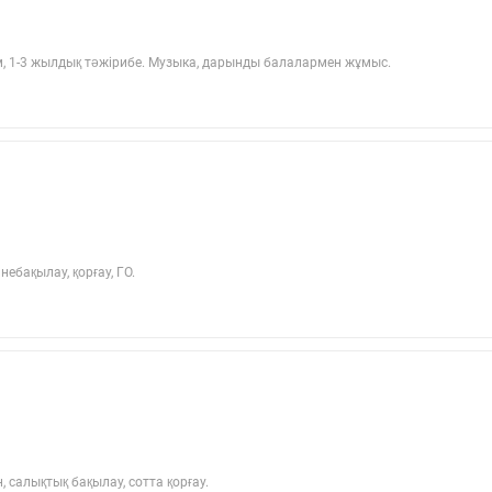
м, 1-3 жылдық тәжірибе. Музыка, дарынды балалармен жұмыс.
ебақылау, қорғау, ГО.
салықтық бақылау, сотта қорғау.