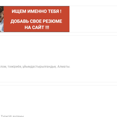
плом, тәжірибе, ұйымдастырылғандық. Алматы.
 Түрксіб ауданы.