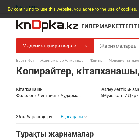
Қазақ тілі
By continuing to use this website, you agree to the use of cookies.
ГИПЕРМАРКЕТТЕГІ 
Мәдениет қайраткерлері / кітапханашылар / БАҚ / социологтар
Басты бет
Жарнамалар Алматыда
Жұмыс
Мәдениет қызмет
Копирайтер, кітапханаш
Кітапханашы
9
Әлеуметтік қызм
Филолог / Лингвист / Аудармашы
6
Музыкант / Дир
36 хабарландыру
Ең жаңасы
Тұрақты жарнамалар