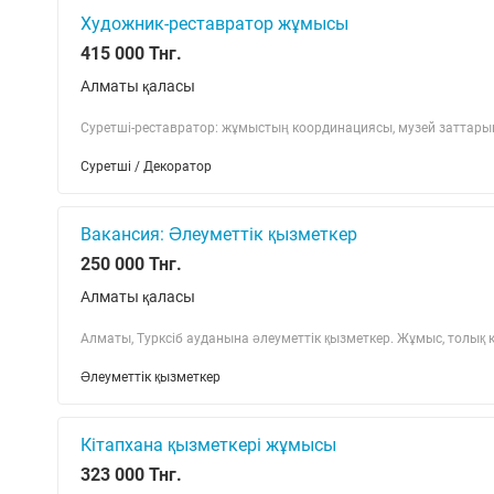
Художник-реставратор жұмысы
415 000 Тнг.
Алматы қаласы
Суретші-реставратор: жұмыстың координациясы, музей заттарын
Суретші / Декоратор
Вакансия: Әлеуметтік қызметкер
250 000 Тнг.
Алматы қаласы
Алматы, Турксіб ауданына әлеуметтік қызметкер. Жұмыс, толық 
Әлеуметтік қызметкер
Кітапхана қызметкері жұмысы
323 000 Тнг.